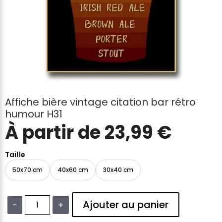
Affiche bière vintage citation bar rétro
humour H31
À partir de
23,99
€
Taille
50x70 cm
40x60 cm
30x40 cm
Ajouter au panier
−
+
quantité
de