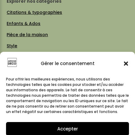
Explorer nos catégories
Citations & typographies
Enfants & Ados
Pièce de la maison
Style
Thèmes
Gérer le consentement
Vintage 70 / 80
Cartes & plans de villes
Pour offrir les meilleures expériences, nous utilisons des
technologies telles que les cookies pour stocker et/ou accéder
aux informations des appareils. Le fait de consentir à ces
technologies nous permettra de traiter des données telles que le
comportement de navigation ou les ID uniques sur ce site. Le fait
Suivez-nous
de ne pas consentir ou de retirer son consentement peut avoir
un effet négatif sur certaines caractéristiques et fonctions.
Accepter