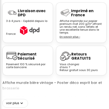
Affiche
Livraison avec
Imprimé en
bière
DPD
France
vintage
3 à 4 jours - Expédié depuis la
Affiche imprimée sur papier
citation
premium mat 200 g/m² offrant
un rendu net, sans reflets et
bar
une excellente tenue dans le
rétro
temps.
France
En savoir plus
›
humour
H31
Paiement
Retours
Sécurisé
GRATUITS
Paiement 100 % sécurisé par
Vous changez
carte bancaire.
d'avis ?
Retour gratuit sous 30 jours
Affiche murale bière vintage – Poster déco esprit bar et
brasserie
Cette
affiche murale
s’impose immédiatement comme
un élément fort de
décoration intérieure
, pensé pour
voir plus
recréer l’ambiance chaleureuse et authentique des bars