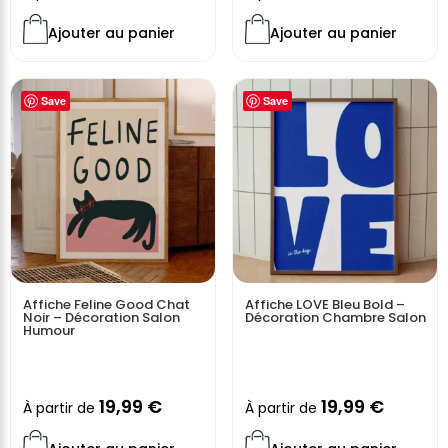
design
transforme un mur vide en un espace vivant et
expressif. Ce
poster déco
ne se contente pas d’habiller
Ajouter au panier
Ajouter au panier
l’espace : il raconte une histoire, installe une ambiance et
affirme un style. Une affiche murale idéale pour celles et
ceux qui veulent une décoration intérieure affirmée,
Save
Save
inspirée, et résolument tournée vers l’art de vivre et la
convivialité.
Affiche Feline Good Chat
Affiche LOVE Bleu Bold –
Noir – Décoration Salon
Décoration Chambre Salon
Humour
19,99
€
19,99
€
À partir de
À partir de