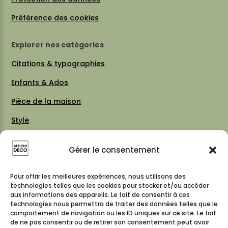
Préférence des cookies
Explorer nos catégories
Citations & typographies
Enfants & Ados
Pièce de la maison
Style
Thèmes
Gérer le consentement
Vintage 70 / 80
Cartes & plans de villes
Pour offrir les meilleures expériences, nous utilisons des
technologies telles que les cookies pour stocker et/ou accéder
aux informations des appareils. Le fait de consentir à ces
technologies nous permettra de traiter des données telles que le
comportement de navigation ou les ID uniques sur ce site. Le fait
Suivez-nous
de ne pas consentir ou de retirer son consentement peut avoir