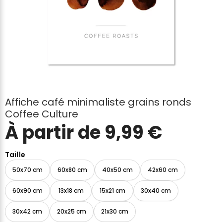
Affiche café minimaliste grains ronds
Coffee Culture
À partir de
9,99
€
Taille
50x70 cm
60x80 cm
40x50 cm
42x60 cm
60x90 cm
13x18 cm
15x21 cm
30x40 cm
30x42 cm
20x25 cm
21x30 cm