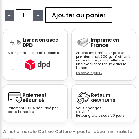
Ajouter au panier
−
+
quantité
de
Affiche
Livraison avec
Imprimé en
café
DPD
France
minimaliste
3 à 4 jours - Expédié depuis la
Affiche imprimée sur papier
grains
premium mat 200 g/m² offrant
un rendu net, sans reflets et
ronds
une excellente tenue dans le
Coffee
temps.
France
En savoir plus
›
Culture
Paiement
Retours
Sécurisé
GRATUITS
Paiement 100 % sécurisé par
Vous changez
carte bancaire.
d'avis ?
Retour gratuit sous 30 jours
Affiche murale Coffee Culture – poster déco minimaliste
café