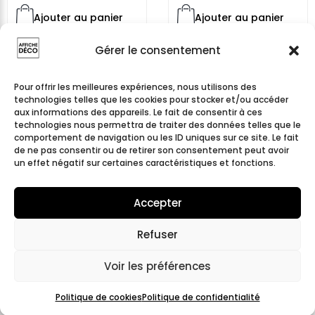
Ajouter au panier
Ajouter au panier
Gérer le consentement
Pour offrir les meilleures expériences, nous utilisons des
technologies telles que les cookies pour stocker et/ou accéder
aux informations des appareils. Le fait de consentir à ces
technologies nous permettra de traiter des données telles que le
comportement de navigation ou les ID uniques sur ce site. Le fait
de ne pas consentir ou de retirer son consentement peut avoir
un effet négatif sur certaines caractéristiques et fonctions.
Accepter
Affiche café minimaliste
Affiche Cappuccino
Refuser
grains ronds Coffee
Latte Espresso
Culture
minimaliste café déco
Voir les préférences
Politique de cookies
Politique de confidentialité
9,99
€
9,99
€
À partir de
À partir de