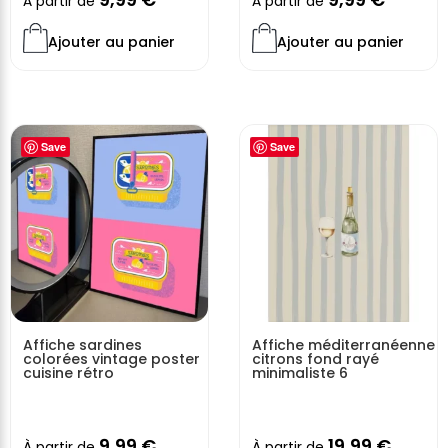
À partir de
À partir de
Ajouter au panier
Ajouter au panier
Save
Save
Affiche sardines
Affiche méditerranéenne
colorées vintage poster
citrons fond rayé
cuisine rétro
minimaliste 6
9,99
€
19,99
€
À partir de
À partir de