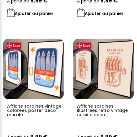
9,99
€
9,99
€
À partir de
À partir de
Ajouter au panier
Ajouter au panier
Save
Save
Affiche sardines vintage
Affiche sardines
colorées poster déco
illustrées rétro vintage
murale
cuisine déco
9,99
€
9,99
€