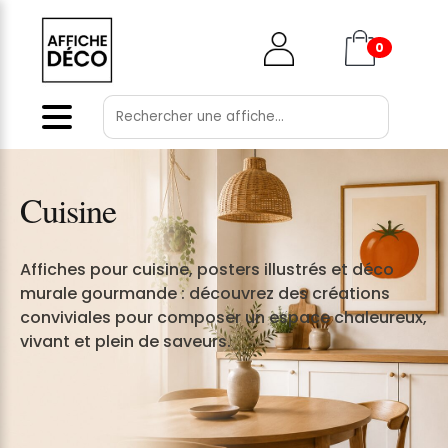
0
Collections & ambiances ▸
Cuisine
Pièces de la maison ▸
Affiches pour cuisine, posters illustrés et déco
murale gourmande : découvrez des créations
Style ▸
conviviales pour composer un espace chaleureux,
vivant et plein de saveurs.
Thèmes ▸