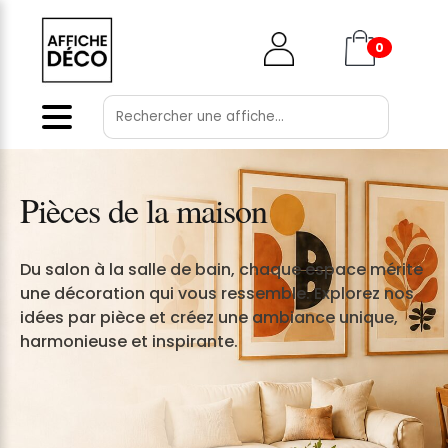
0
Collections & ambiances ▸
Pièces de la maison
Pièces de la maison ▸
Du salon à la salle de bain, chaque espace mérite
une décoration qui vous ressemble. Explorez nos
Style ▸
idées par pièce et créez une ambiance unique,
harmonieuse et inspirante.
Thèmes ▸