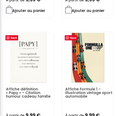
Ajouter au panier
Ajouter au panier
Save
Save
Affiche définition
Affiche Formule 1 –
« Papy » – Citation
Illustration vintage sport
humour cadeau famille
automobile
9,99
€
9,99
€
À partir de
À partir de