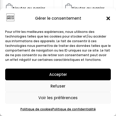
Ajouter au panier
Ajouter au panier
Gérer le consentement
Pour offrir les meilleures expériences, nous utilisons des
technologies telles que les cookies pour stocker et/ou accéder
aux informations des appareils. Le fait de consentir à ces
technologies nous permettra de traiter des données telles que le
comportement de navigation ou les ID uniques sur ce site. Le fait
de ne pas consentir ou de retirer son consentement peut avoir
un effet négatif sur certaines caractéristiques et fonctions.
Accepter
Refuser
Affiche femme sous
Affiche femme allongée
tente – Illustration
– Illustration graphique
graphique colorée
colorée
Voir les préférences
Politique de cookies
Politique de confidentialité
9,99
€
9,99
€
À partir de
À partir de