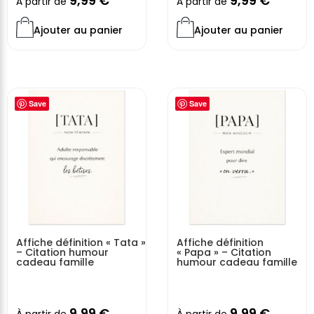
9,99
€
9,99
€
À partir de
À partir de
Ajouter au panier
Ajouter au panier
Save
Save
Affiche définition « Tata »
Affiche définition
– Citation humour
« Papa » – Citation
cadeau famille
humour cadeau famille
9,99
€
9,99
€
À partir de
À partir de