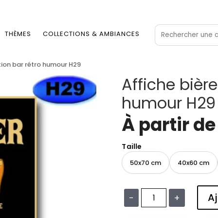
THÈMES
COLLECTIONS & AMBIANCES
ation bar rétro humour H29
Affiche bière
humour H29
À partir d
Taille
50x70 cm
40x60 cm
Aj
−
+
quantité
de