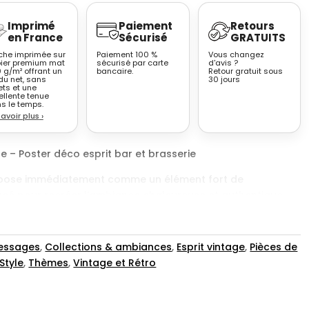
Imprimé
Paiement
Retours
en France
Sécurisé
GRATUITS
iche imprimée sur
Paiement 100 %
Vous changez
ier premium mat
sécurisé par carte
d'avis ?
 g/m² offrant un
bancaire.
Retour gratuit sous
du net, sans
30 jours
ets et une
ellente tenue
s le temps.
savoir plus
›
e – Poster déco esprit bar et brasserie
pose immédiatement comme un élément fort de
nsé pour recréer l’ambiance chaleureuse et authentique
itionnels. Le visuel regroupe plusieurs compositions
vers de la bière, mêlant typographies expressives,
t messages emblématiques. L’ensemble crée une atmosphère
Messages
,
Collections & ambiances
,
Esprit vintage
,
Pièces de
 où chaque détail participe à une identité visuelle marquée.
Style
,
Thèmes
,
Vintage et Rétro
ntage, avec des fonds sombres, des textures évoquant le
haudes dominées par le noir, le brun, l’ocre et le doré. Les