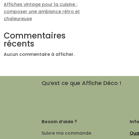
Affiches vintage pour la cuisine :
composer une ambiance rétro et
chaleureuse
Commentaires
récents
Aucun commentaire à afficher.
Qu’est ce que Affiche Déco !
Besoin d’aide ?
Inf
Suivre ma commande
Qual