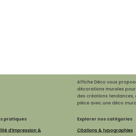
Affiche Déco vous propose
décorations murales pour 
des créations tendances, 
pièce avec une déco mura
os pratiques
Explorer nos catégories
ité d’impression &
Citations & typographies