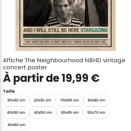
Affiche The Neighbourhood NBHD vintage
concert poster
À partir de
19,99
€
Taille
30x40 cm
20x30 cm
70x100 cm
60x80 cm
60x90 cm
40x50 cm
30x45 cm
50x70 cm
40x60 cm