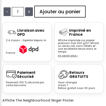
Ajouter au panier
−
+
quantité
de
Affiche
Livraison avec
Imprimé en
The
DPD
France
Neighbourhood
3 à 4 jours - Expédié depuis la
Affiche imprimée sur papier
NBHD
premium mat 200 g/m² offrant
un rendu net, sans reflets et
vintage
une excellente tenue dans le
concert
temps.
France
En savoir plus
›
poster
Paiement
Retours
Sécurisé
GRATUITS
Paiement 100 % sécurisé par
Vous changez
carte bancaire.
d'avis ?
Retour gratuit sous 30 jours
Affiche The Neighbourhood Singer Poster