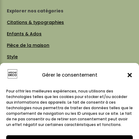
Explorer nos catégories
Citations & typographies
Enfants & Ados
Pièce de la maison
Style
Thèmes
Gérer le consentement
Vintage 70 / 80
Cartes & plans de villes
Pour offrir les meilleures expériences, nous utilisons des
technologies telles que les cookies pour stocker et/ou accéder
aux informations des appareils. Le fait de consentir à ces
technologies nous permettra de traiter des données telles que le
comportement de navigation ou les ID uniques sur ce site. Le fait
Suivez-nous
de ne pas consentir ou de retirer son consentement peut avoir
un effet négatif sur certaines caractéristiques et fonctions.