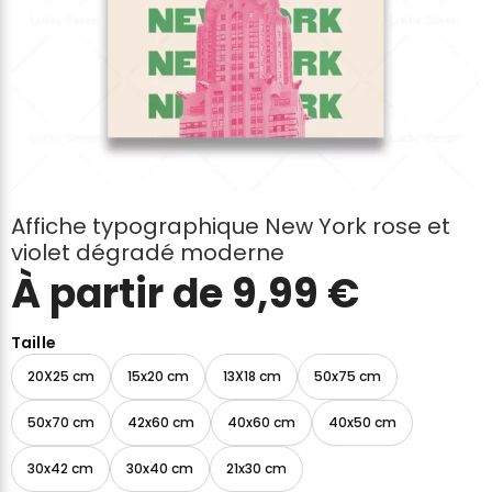
Affiche typographique New York rose et
violet dégradé moderne
À partir de
9,99
€
Taille
20X25 cm
15x20 cm
13X18 cm
50x75 cm
50x70 cm
42x60 cm
40x60 cm
40x50 cm
30x42 cm
30x40 cm
21x30 cm