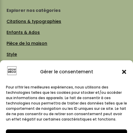
Explorer nos catégories
Citations & typographies
Enfants & Ados
Pièce de la maison
Style
Thèmes
Gérer le consentement
Vintage 70 / 80
Cartes & plans de villes
Pour offrir les meilleures expériences, nous utilisons des
technologies telles que les cookies pour stocker et/ou accéder
aux informations des appareils. Le fait de consentir à ces
technologies nous permettra de traiter des données telles que le
comportement de navigation ou les ID uniques sur ce site. Le fait
Suivez-nous
de ne pas consentir ou de retirer son consentement peut avoir
un effet négatif sur certaines caractéristiques et fonctions.