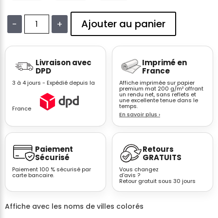
Ajouter au panier
−
+
quantité
de
Affiche
Livraison avec
Imprimé en
typographique
DPD
France
New
3 à 4 jours - Expédié depuis la
Affiche imprimée sur papier
York
premium mat 200 g/m² offrant
un rendu net, sans reflets et
rose
une excellente tenue dans le
et
temps.
France
En savoir plus
›
violet
dégradé
moderne
Paiement
Retours
Sécurisé
GRATUITS
Paiement 100 % sécurisé par
Vous changez
carte bancaire.
d'avis ?
Retour gratuit sous 30 jours
Affiche avec les noms de villes colorés