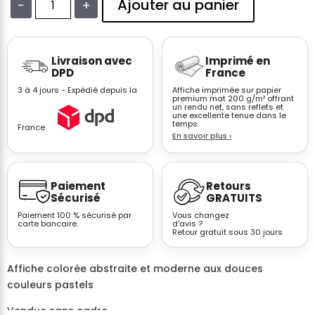
Ajouter au panier
−
+
quantité
de
Affiche
Livraison avec
Imprimé en
abstraite
DPD
France
pastels
3 à 4 jours - Expédié depuis la
Affiche imprimée sur papier
–
premium mat 200 g/m² offrant
un rendu net, sans reflets et
Éclaboussures
une excellente tenue dans le
roses
temps.
France
En savoir plus
›
et
orangées
vivantes
Paiement
Retours
n°9
Sécurisé
GRATUITS
Paiement 100 % sécurisé par
Vous changez
carte bancaire.
d'avis ?
Retour gratuit sous 30 jours
Affiche colorée abstraite et moderne aux douces
couleurs pastels
Vendue sans cadre