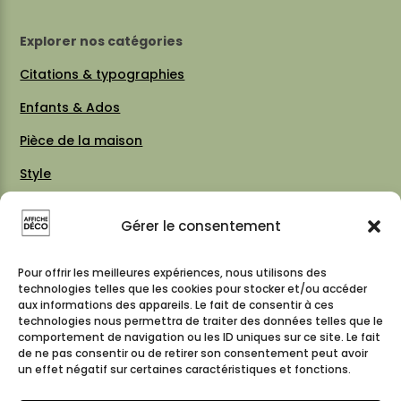
Explorer nos catégories
Citations & typographies
Enfants & Ados
Pièce de la maison
Style
Thèmes
Gérer le consentement
Vintage 70 / 80
Cartes & plans de villes
Pour offrir les meilleures expériences, nous utilisons des
technologies telles que les cookies pour stocker et/ou accéder
aux informations des appareils. Le fait de consentir à ces
technologies nous permettra de traiter des données telles que le
comportement de navigation ou les ID uniques sur ce site. Le fait
Suivez-nous
de ne pas consentir ou de retirer son consentement peut avoir
un effet négatif sur certaines caractéristiques et fonctions.