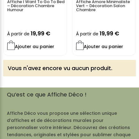
Affiche I Want To Go To Bed
Affiche Amore Minimaliste
– Décoration Chambre
Vert – Décoration Salon
Humour
Chambre
19,99
€
19,99
€
À partir de
À partir de
Ajouter au panier
Ajouter au panier
Vous n'avez encore vu aucun produit.
Qu’est ce que Affiche Déco !
Affiche Déco vous propose une sélection unique
d’affiches et de décorations murales pour
personnaliser votre intérieur. Découvrez des créations
tendances, originales et stylées pour sublimer chaque