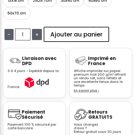
13X18 cm
21x29.7cm
30x40 cm
40x60 cm
50x70 cm
Ajouter au panier
−
+
quantité
de
Affiches
Livraison avec
Imprimé en
Beach
DPD
France
Style
3 à 4 jours - Expédié depuis la
Affiche imprimée sur papier
Bord
premium mat 200 g/m² offrant
un rendu net, sans reflets et
de
une excellente tenue dans le
Mer
temps.
France
En savoir plus
›
–
Décoration
Salon
Paiement
Retours
Sécurisé
GRATUITS
Paiement 100 % sécurisé par
Vous changez
carte bancaire.
d'avis ?
Retour gratuit sous 30 jours