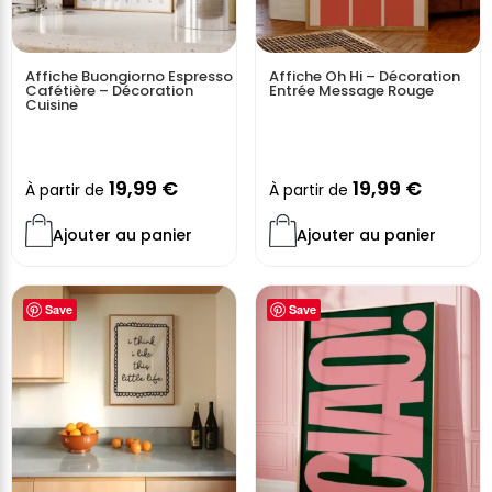
l’année
Impression haute qualité pour un rendu moderne et
Affiche Buongiorno Espresso
Affiche Oh Hi – Décoration
élégant
Cafétière – Décoration
Entrée Message Rouge
Cuisine
Parfait pour les amateurs de déco plage, surf et
lifestyle slow
19,99
€
19,99
€
Avec ce set d’affiches beach vibes, transformez votre
À partir de
À partir de
espace en véritable refuge d’été où règnent sérénité,
Ajouter au panier
Ajouter au panier
soleil et bonne humeur.
Vendue sans cadre
Save
Save