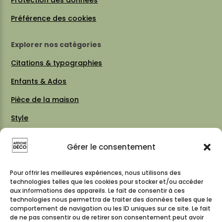
Préférence des cookies
Explorer nos catégories
Citations & typographies
Enfants & Ados
Pièce de la maison
Style
Thèmes
Gérer le consentement
Vintage 70 / 80
Cartes & plans de villes
Pour offrir les meilleures expériences, nous utilisons des
technologies telles que les cookies pour stocker et/ou accéder
aux informations des appareils. Le fait de consentir à ces
technologies nous permettra de traiter des données telles que le
comportement de navigation ou les ID uniques sur ce site. Le fait
Suivez-nous
de ne pas consentir ou de retirer son consentement peut avoir