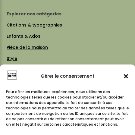
Explorer nos catégories
Citations & typographies
Enfants & Ados
Pièce de la maison
Style
Thèmes
Gérer le consentement
Vintage 70 / 80
Cartes & plans de villes
Pour offrir les meilleures expériences, nous utilisons des
technologies telles que les cookies pour stocker et/ou accéder
aux informations des appareils. Le fait de consentir à ces
technologies nous permettra de traiter des données telles que le
comportement de navigation ou les ID uniques sur ce site. Le fait
Suivez-nous
de ne pas consentir ou de retirer son consentement peut avoir
un effet négatif sur certaines caractéristiques et fonctions.