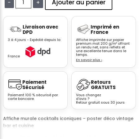
Ajouter au panier
−
+
quantité
de
Affiche
Livraison avec
Imprimé en
Negroni
DPD
France
cocktail
3 à 4 jours - Expédié depuis la
Affiche imprimée sur papier
iconique
premium mat 200 g/m² offrant
un rendu net, sans reflets et
vintage
une excellente tenue dans le
poster
temps.
France
En savoir plus
›
bar
Paiement
Retours
Sécurisé
GRATUITS
Paiement 100 % sécurisé par
Vous changez
carte bancaire.
d'avis ?
Retour gratuit sous 30 jours
Affiche murale cocktails iconiques – poster déco vintage
bar et cuisine
Cette affiche murale dédiée aux cocktails iconiques