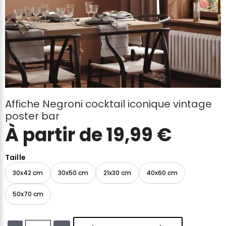
Affiche Negroni cocktail iconique vintage
poster bar
À partir de
19,99
€
Taille
30x42 cm
30x50 cm
21x30 cm
40x60 cm
50x70 cm