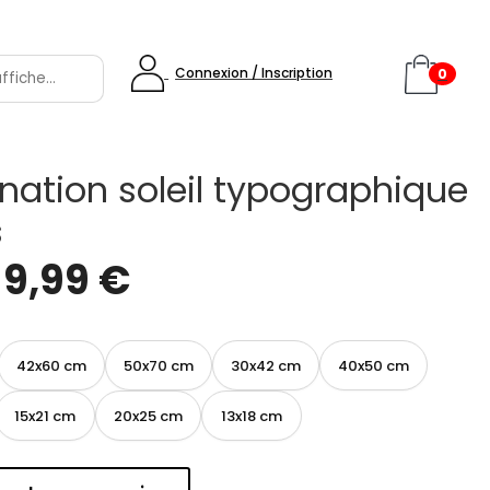
Connexion / Inscription
0
ination soleil typographique
s
e
9,99
€
42x60 cm
50x70 cm
30x42 cm
40x50 cm
15x21 cm
20x25 cm
13x18 cm