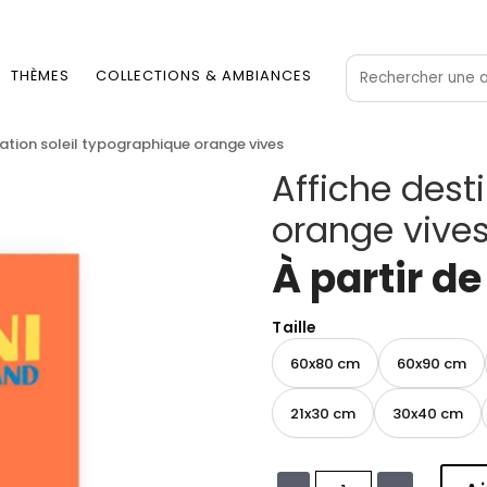
THÈMES
COLLECTIONS & AMBIANCES
nation soleil typographique orange vives
Affiche dest
orange vive
À partir d
Taille
60x80 cm
60x90 cm
21x30 cm
30x40 cm