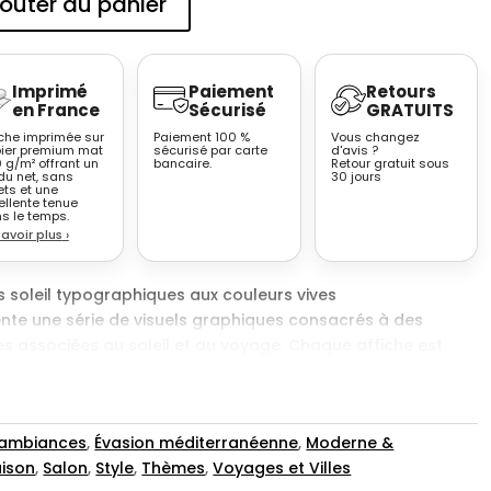
outer au panier
Imprimé
Paiement
Retours
en France
Sécurisé
GRATUITS
iche imprimée sur
Paiement 100 %
Vous changez
ier premium mat
sécurisé par carte
d'avis ?
 g/m² offrant un
bancaire.
Retour gratuit sous
du net, sans
30 jours
ets et une
ellente tenue
s le temps.
savoir plus
›
s soleil typographiques aux couleurs vives
nte une série de visuels graphiques consacrés à des
s associées au soleil et au voyage. Chaque affiche est
d coloré uniforme sur lequel figurent un nom de lieu
ymbole graphique central. Les compositions sont simples et
lacé en partie haute ou centrale et un pictogramme stylisé
 ambiances
,
Évasion méditerranéenne
,
Moderne &
l. Les éléments visuels évoquent des formes solaires,
aison
,
Salon
,
Style
,
Thèmes
,
Voyages et Villes
dessinées de manière épurée. L’ensemble repose sur une