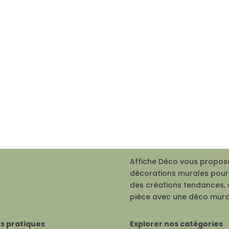
Affiche Déco vous propose
décorations murales pour 
des créations tendances, 
pièce avec une déco mura
os pratiques
Explorer nos catégories