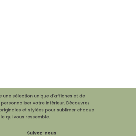
 une sélection unique d’affiches et de
personnaliser votre intérieur. Découvrez
originales et stylées pour sublimer chaque
le qui vous ressemble.
Suivez-nous