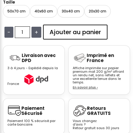
Taille
50x70 cm
40x60 cm
30x40 cm
20x30 cm
Ajouter au panier
−
+
quantité
de
Affiche
Livraison avec
Imprimé en
More
DPD
France
Amor
3 à 4 jours - Expédié depuis la
Affiche imprimée sur papier
Por
premium mat 200 g/m² offrant
un rendu net, sans reflets et
Favor
une excellente tenue dans le
Orange
temps.
France
En savoir plus
›
–
Décoration
Salon
Paiement
Retours
Sécurisé
GRATUITS
Paiement 100 % sécurisé par
Vous changez
carte bancaire.
d'avis ?
Retour gratuit sous 30 jours