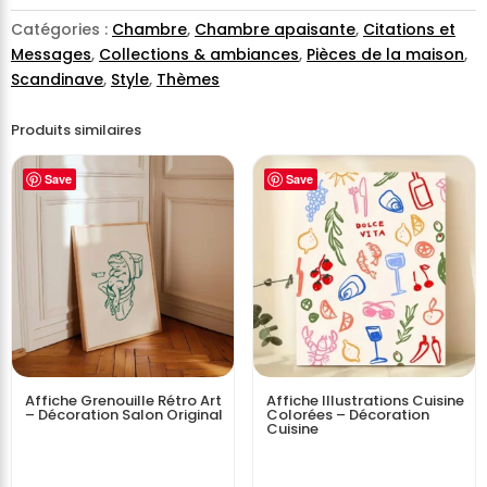
Catégories :
Chambre
,
Chambre apaisante
,
Citations et
Messages
,
Collections & ambiances
,
Pièces de la maison
,
Scandinave
,
Style
,
Thèmes
Produits similaires
Save
Save
Affiche Grenouille Rétro Art
Affiche Illustrations Cuisine
– Décoration Salon Original
Colorées – Décoration
Cuisine