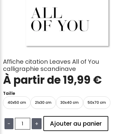
Affiche citation Leaves All of You
calligraphie scandinave
À partir de
19,99
€
Taille
40x50 cm
21x30 cm
30x40 cm
50x70 cm
Ajouter au panier
−
+
quantité
de