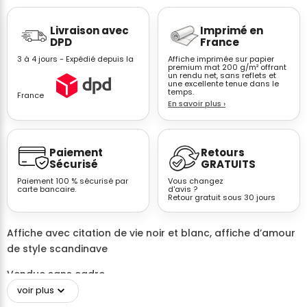
Affiche
Livraison avec
Imprimé en
citation
DPD
France
Leaves
3 à 4 jours - Expédié depuis la
Affiche imprimée sur papier
All
premium mat 200 g/m² offrant
un rendu net, sans reflets et
of
une excellente tenue dans le
You
temps.
France
En savoir plus
›
calligraphie
scandinave
Paiement
Retours
Sécurisé
GRATUITS
Paiement 100 % sécurisé par
Vous changez
carte bancaire.
d'avis ?
Retour gratuit sous 30 jours
Affiche avec citation de vie noir et blanc, affiche d’amour
de style scandinave
Vendue sans cadre
voir plus