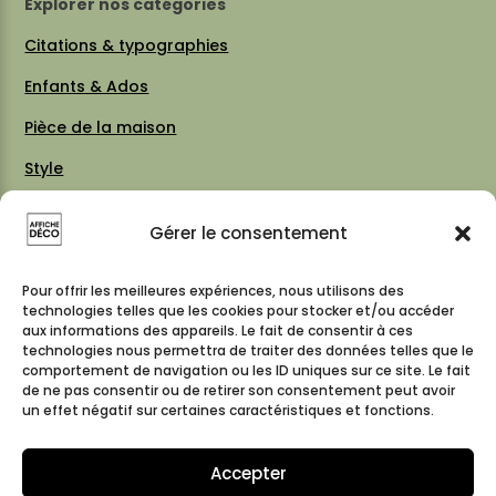
Explorer nos catégories
Citations & typographies
Enfants & Ados
Pièce de la maison
Style
Thèmes
Gérer le consentement
Vintage 70 / 80
Cartes & plans de villes
Pour offrir les meilleures expériences, nous utilisons des
technologies telles que les cookies pour stocker et/ou accéder
aux informations des appareils. Le fait de consentir à ces
technologies nous permettra de traiter des données telles que le
comportement de navigation ou les ID uniques sur ce site. Le fait
Suivez-nous
de ne pas consentir ou de retirer son consentement peut avoir
un effet négatif sur certaines caractéristiques et fonctions.
Accepter