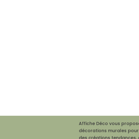
Affiche Déco vous propose
décorations murales pour 
des créations tendances, 