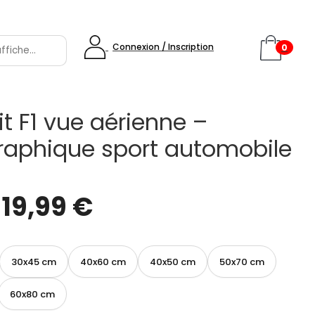
Connexion / Inscription
0
it F1 vue aérienne –
 graphique sport automobile
e
19,99
€
30x45 cm
40x60 cm
40x50 cm
50x70 cm
60x80 cm