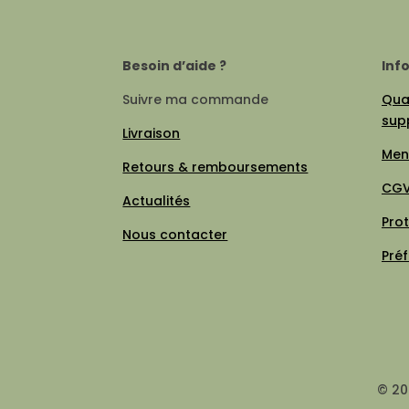
Besoin d’aide ?
Inf
Suivre ma commande
Qual
sup
Livraison
Men
Retours & remboursements
CG
Actualités
Pro
Nous contacter
Pré
© 20