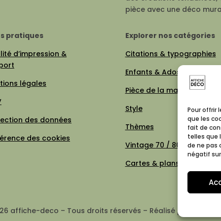
pièce avec une déco mura
os pratiques
Explorer nos catégories
ité d’impression &
Citations & typographies
port
Enfants & Ados
tions légales
Pièce de la maison
V
Style
Pour offrir
que les co
tection des données
Thèmes
fait de co
telles que 
férence des cookies
Vintage 70 / 80
de ne pas 
négatif sur
Cartes & plans de villes
Ac
26 affiche-deco – Tous droits réservés – Réalisé par Affiche