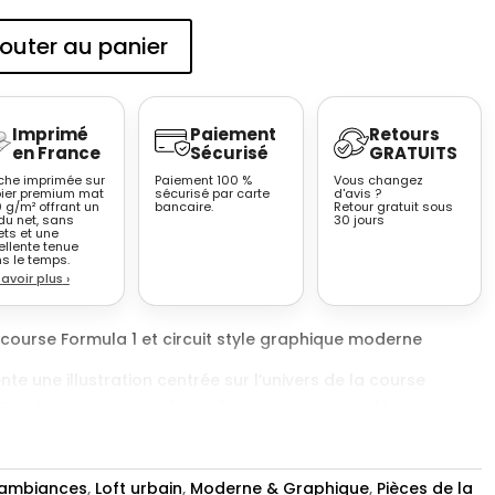
outer au panier
Imprimé
Paiement
Retours
en France
Sécurisé
GRATUITS
iche imprimée sur
Paiement 100 %
Vous changez
ier premium mat
sécurisé par carte
d'avis ?
 g/m² offrant un
bancaire.
Retour gratuit sous
du net, sans
30 jours
ets et une
ellente tenue
s le temps.
savoir plus
›
 course Formula 1 et circuit style graphique moderne
te une illustration centrée sur l’univers de la course
en scène plusieurs voitures de course représentées sur une
nvironnement urbain stylisé. Certaines illustrations
 au premier plan, tandis que d’autres représentent
 sur une trajectoire de circuit. Dans certaines compositions,
 ambiances
,
Loft urbain
,
Moderne & Graphique
,
Pièces de la