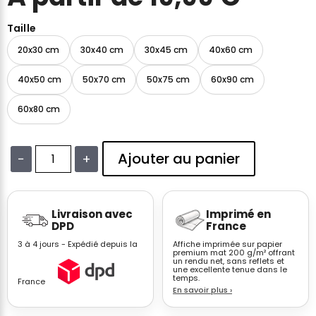
Taille
20x30 cm
30x40 cm
30x45 cm
40x60 cm
40x50 cm
50x70 cm
50x75 cm
60x90 cm
60x80 cm
Ajouter au panier
−
+
quantité
de
Affiche
Livraison avec
Imprimé en
voiture
DPD
France
F1
3 à 4 jours - Expédié depuis la
Affiche imprimée sur papier
moderne
premium mat 200 g/m² offrant
un rendu net, sans reflets et
–
une excellente tenue dans le
Illustration
temps.
France
En savoir plus
›
graphique
sport