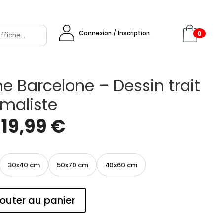
Connexion / Inscription
0
ne Barcelone – Dessin trait
imaliste
e
19,99
€
30x40 cm
50x70 cm
40x60 cm
outer au panier