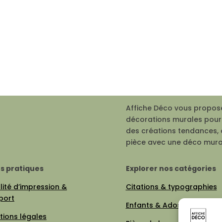
Affiche Déco vous propose
décorations murales pour 
des créations tendances, 
pièce avec une déco mura
os pratiques
Explorer nos catégories
ité d’impression &
Citations & typographies
port
Enfants & Ados
tions légales