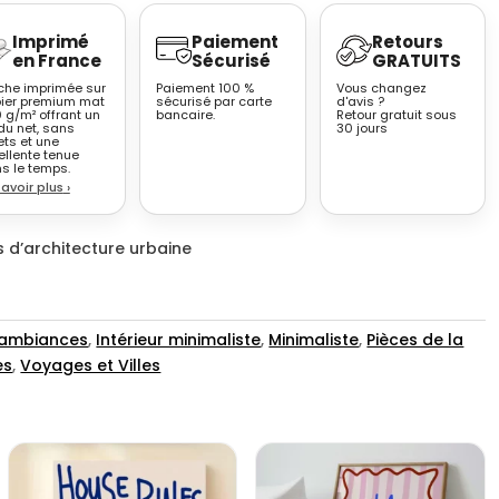
Imprimé
Paiement
Retours
en France
Sécurisé
GRATUITS
iche imprimée sur
Paiement 100 %
Vous changez
ier premium mat
sécurisé par carte
d'avis ?
 g/m² offrant un
bancaire.
Retour gratuit sous
du net, sans
30 jours
ets et une
ellente tenue
s le temps.
savoir plus
›
s d’architecture urbaine
 ambiances
,
Intérieur minimaliste
,
Minimaliste
,
Pièces de la
es
,
Voyages et Villes