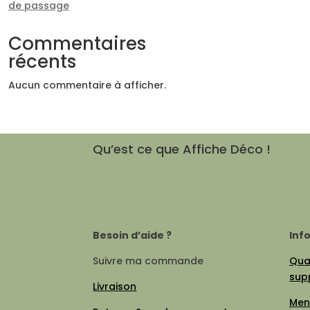
de passage
Commentaires
récents
Aucun commentaire à afficher.
Qu’est ce que Affiche Déco !
Besoin d’aide ?
Inf
Suivre ma commande
Qual
sup
Livraison
Men