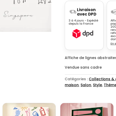
Affiche
Livraison
skyline
avec DPD
Barcelone
3 à 4 jours - Expédié
Aff
–
depuis la France
pap
200
Dessin
ren
trait
refl
exc
continu
dan
En 
minimaliste
Affiche de lignes abstraite
Vendue sans cadre
Catégories :
Collections &
maison
,
Salon
,
Style
,
Thèm