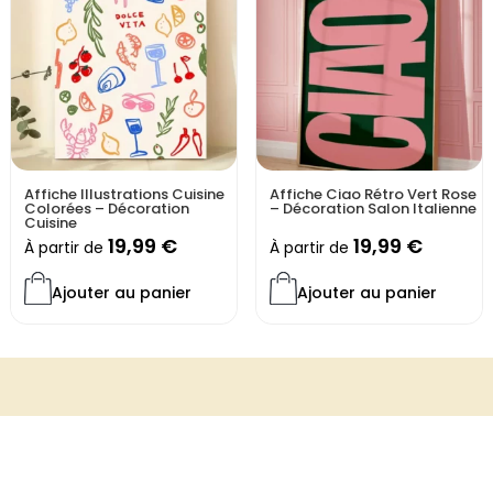
Affiche Illustrations Cuisine
Affiche Ciao Rétro Vert Rose
Colorées – Décoration
– Décoration Salon Italienne
Cuisine
19,99
€
19,99
€
À partir de
À partir de
Ajouter au panier
Ajouter au panier