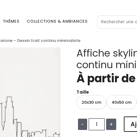
THÈMES
COLLECTIONS & AMBIANCES
celone – Dessin trait continu minimaliste
Affiche skyli
continu min
À partir d
Taille
20x30 cm
40x50 cm
Aj
−
+
quantité
de