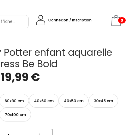
Connexion / Inscription
0
y Potter enfant aquarelle
ress Be Bold
e
19,99
€
60x80 cm
40x60 cm
40x50 cm
30x45 cm
70x100 cm