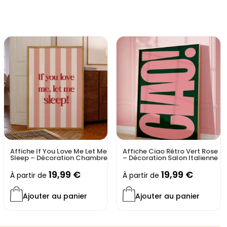
e et lumineux, en fait des œuvres parfaites pour créer une
e, ludique et pleine de charme. Chaque illustration
 et nourrit l’imagination des enfants tout en embellissant
s affiches Harry Potter pour enfants ?
douces et chaleureuses
bre d’enfant ou un espace lecture
mium avec détails soignés
ivers magique, adaptés aux plus jeunes
les fans de Harry Potter et de décoration
Affiche If You Love Me Let Me
Affiche Ciao Rétro Vert Rose
 votre enfant en un univers enchanté où l’aventure
Sleep – Décoration Chambre
– Décoration Salon Italienne
rd.
19,99
€
19,99
€
À partir de
À partir de
Ajouter au panier
Ajouter au panier