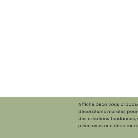
Affiche Déco vous propose
décorations murales pour 
des créations tendances, 
pièce avec une déco mura