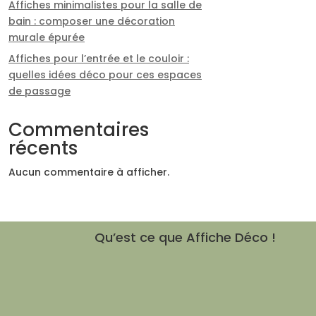
Affiches minimalistes pour la salle de
bain : composer une décoration
murale épurée
Affiches pour l’entrée et le couloir :
quelles idées déco pour ces espaces
de passage
Commentaires
récents
Aucun commentaire à afficher.
Qu’est ce que Affiche Déco !