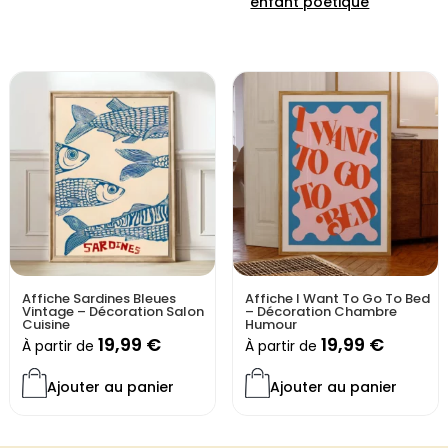
enfant poétique
Leur style aquarelle, tendr
décoration murale apaisant
raconte une petite histoire
leur espace.
Pourquoi choisir no
Illustrations aquarelle 
Parfaites pour une cham
Qualité d’impression pre
Thèmes iconiques de l’un
Idée cadeau idéale pour 
Affiche Sardines Bleues
Affiche I Want To Go To Bed
Transformez la chambre de
Vintage – Décoration Salon
– Décoration Chambre
commence à chaque rega
Cuisine
Humour
19,99
€
19,99
€
À partir de
À partir de
Vendue sans cadre
Ajouter au panier
Ajouter au panier