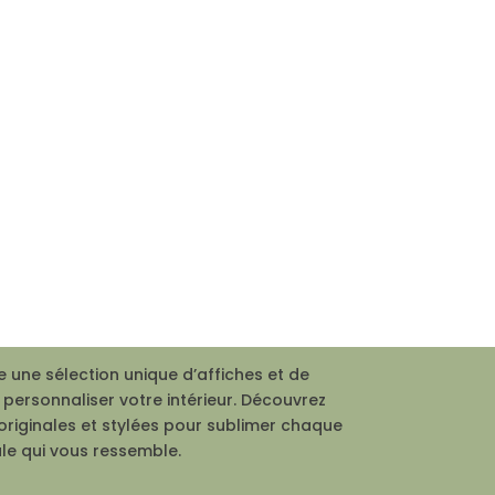
 une sélection unique d’affiches et de
personnaliser votre intérieur. Découvrez
originales et stylées pour sublimer chaque
le qui vous ressemble.