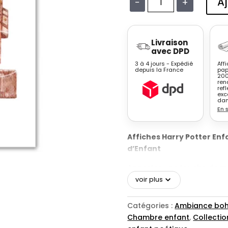
Aj
−
+
quantité
de
Affiche
Livraison
Harry
avec DPD
Potter
3 à 4 jours - Expédié
Aff
enfant
depuis la France
pap
200
aquarelle
ren
Poudlard
refl
exc
Express
dan
En 
Be
Bold
Affiches Harry Potter Enf
d’Enfant
Apportez une touche de ma
notre collection d’
affiches
voir plus
pour les petits sorciers e
les éléments incontournabl
Catégories :
Ambiance boh
Choixpeau, le chaudron, le
Chambre enfant
,
Collecti