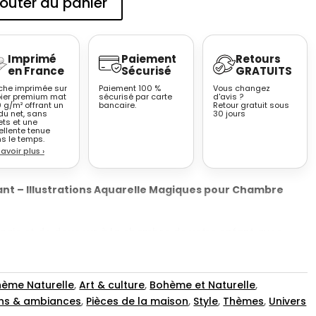
outer au panier
Imprimé
Paiement
Retours
en France
Sécurisé
GRATUITS
iche imprimée sur
Paiement 100 %
Vous changez
ier premium mat
sécurisé par carte
d'avis ?
 g/m² offrant un
bancaire.
Retour gratuit sous
du net, sans
30 jours
ets et une
ellente tenue
s le temps.
savoir plus
›
ant – Illustrations Aquarelle Magiques pour Chambre
gie et de douceur à la chambre de votre enfant avec
 Harry Potter au style aquarelle
, spécialement pensées
n herbe. Ces posters délicats et poétiques mettent en scène
es de l’univers magique : le Poudlard Express, Hedwige, le
ème Naturelle
,
Art & culture
,
Bohème et Naturelle
,
s vieux grimoires et même le célèbre quai 9¾.
ons & ambiances
,
Pièces de la maison
,
Style
,
Thèmes
,
Univers