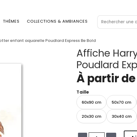
THÈMES
COLLECTIONS & AMBIANCES
otter enfant aquarelle Poudlard Express Be Bold
Affiche Harr
Poudlard Exp
À partir d
Taille
60x90 cm
50x70 cm
20x30 cm
30x40 cm