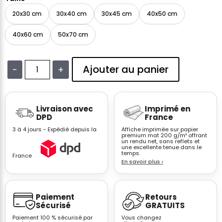
20x30 cm
30x40 cm
30x45 cm
40x50 cm
40x60 cm
50x70 cm
Ajouter au panier
−
+
quantité
de
Affiche
Livraison avec
Imprimé en
HP
DPD
France
enfant
3 à 4 jours - Expédié depuis la
Affiche imprimée sur papier
aquarelle
premium mat 200 g/m² offrant
un rendu net, sans reflets et
chouette
une excellente tenue dans le
étoiles
temps.
France
En savoir plus
›
Be
Kind
Paiement
Retours
Sécurisé
GRATUITS
Paiement 100 % sécurisé par
Vous changez