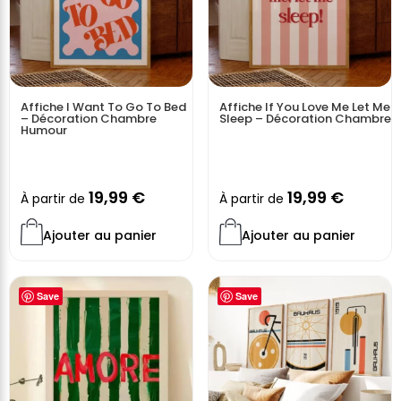
Style aquarelle tendre et poétique
Messages éducatifs qui encouragent bienveillance,
courage et sagesse
Parfait pour une décoration enfantine magique et
apaisante
Affiche I Want To Go To Bed
Affiche If You Love Me Let Me
– Décoration Chambre
Sleep – Décoration Chambre
Qualité d’impression premium
Humour
Idée cadeau idéale pour les jeunes fans de magie
19,99
€
19,99
€
Transformez la chambre de votre enfant en un univers
À partir de
À partir de
enchanté où la créativité, la douceur et l’aventure sont
Ajouter au panier
Ajouter au panier
toujours au rendez-vous.
Vendue sans cadre
Save
Save