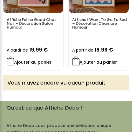
créer une atmosphère conviviale et actuelle.
Affiche Feline Good Chat
Affiche I Want To Go To Bed
Noir – Décoration Salon
– Décoration Chambre
Humour
Humour
19,99
€
19,99
€
À partir de
À partir de
Ajouter au panier
Ajouter au panier
Vous n'avez encore vu aucun produit.
Qu’est ce que Affiche Déco !
Affiche Déco vous propose une sélection unique