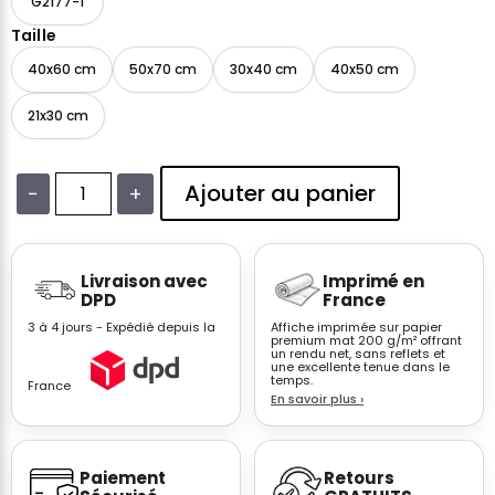
G2177-1
Taille
40x60 cm
50x70 cm
30x40 cm
40x50 cm
21x30 cm
Ajouter au panier
−
+
quantité
de
Affiche
Livraison avec
Imprimé en
This
DPD
France
Kitchen
3 à 4 jours - Expédié depuis la
Affiche imprimée sur papier
Is
premium mat 200 g/m² offrant
un rendu net, sans reflets et
Dancing
une excellente tenue dans le
–
temps.
France
En savoir plus
›
Décoration
Cuisine
Humour
Paiement
Retours