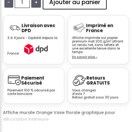
Ajouter au panier
−
+
quantité
de
Affiche
Livraison avec
Imprimé en
vase
DPD
France
floral
3 à 4 jours - Expédié depuis la
Affiche imprimée sur papier
graphique
premium mat 200 g/m² offrant
un rendu net, sans reflets et
orange
une excellente tenue dans le
décoration
temps.
France
En savoir plus
›
murale
Paiement
Retours
Sécurisé
GRATUITS
Paiement 100 % sécurisé par
Vous changez
carte bancaire.
d'avis ?
Retour gratuit sous 30 jours
Affiche murale Orange Vase florale graphique pour
décoration intérieure
Cette affiche murale met en scène une composition