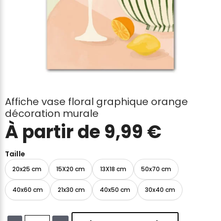
Affiche vase floral graphique orange
décoration murale
À partir de
9,99
€
Taille
20x25 cm
15X20 cm
13X18 cm
50x70 cm
40x60 cm
21x30 cm
40x50 cm
30x40 cm