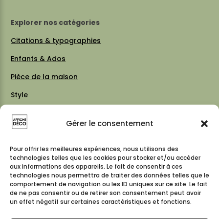
Explorer nos catégories
Citations & typographies
Enfants & Ados
Pièce de la maison
Style
Thèmes
Gérer le consentement
Vintage 70 / 80
Cartes & plans de villes
Pour offrir les meilleures expériences, nous utilisons des
technologies telles que les cookies pour stocker et/ou accéder
aux informations des appareils. Le fait de consentir à ces
technologies nous permettra de traiter des données telles que le
comportement de navigation ou les ID uniques sur ce site. Le fait
Suivez-nous
de ne pas consentir ou de retirer son consentement peut avoir
un effet négatif sur certaines caractéristiques et fonctions.