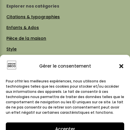
Explorer nos catégories
Citations & typographies
Enfants & Ados
Pièce de la maison
Style
Thèmes
Gérer le consentement
Vintage 70 / 80
Cartes & plans de villes
Pour offrir les meilleures expériences, nous utilisons des
technologies telles que les cookies pour stocker et/ou accéder
aux informations des appareils. Le fait de consentir à ces
technologies nous permettra de traiter des données telles que le
comportement de navigation ou les ID uniques sur ce site. Le fait
Suivez-nous
de ne pas consentir ou de retirer son consentement peut avoir
un effet négatif sur certaines caractéristiques et fonctions.
Accepter