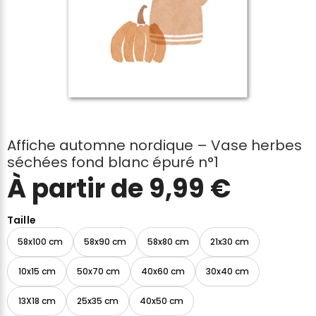
Affiche automne nordique – Vase herbes
séchées fond blanc épuré n°1
À partir de
9,99
€
Taille
58x100 cm
58x90 cm
58x80 cm
21x30 cm
10x15 cm
50x70 cm
40x60 cm
30x40 cm
13X18 cm
25x35 cm
40x50 cm