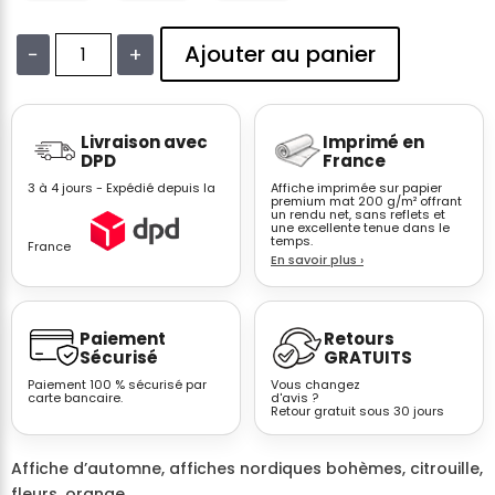
Ajouter au panier
−
+
quantité
de
Affiche
Livraison avec
Imprimé en
automne
DPD
France
nordique
3 à 4 jours - Expédié depuis la
Affiche imprimée sur papier
–
premium mat 200 g/m² offrant
un rendu net, sans reflets et
Vase
une excellente tenue dans le
herbes
temps.
France
En savoir plus
›
séchées
fond
blanc
Paiement
Retours
épuré
Sécurisé
GRATUITS
n°1
Paiement 100 % sécurisé par
Vous changez
carte bancaire.
d'avis ?
Retour gratuit sous 30 jours
Affiche d’automne, affiches nordiques bohèmes, citrouille,
fleurs, orange