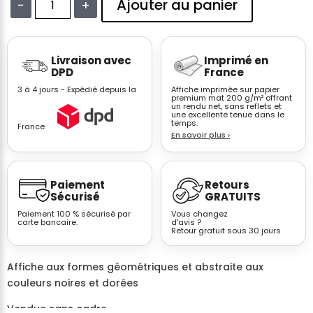
Ajouter au panier
−
+
quantité
de
Affiche
Livraison avec
Imprimé en
abstraite
DPD
France
noir
3 à 4 jours - Expédié depuis la
Affiche imprimée sur papier
et
premium mat 200 g/m² offrant
un rendu net, sans reflets et
doré
une excellente tenue dans le
–
temps.
France
En savoir plus
›
Formes
géométriques
cadre
Paiement
Retours
doré
Sécurisé
GRATUITS
salon
Paiement 100 % sécurisé par
Vous changez
n°3
carte bancaire.
d'avis ?
Retour gratuit sous 30 jours
Affiche aux formes géométriques et abstraite aux
couleurs noires et dorées
Vendue sans cadre