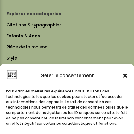
Explorer nos catégories
Citations & typographies
Enfants & Ados
Pièce de la maison
Style
Thèmes
Gérer le consentement
Vintage 70 / 80
Cartes & plans de villes
Pour offrir les meilleures expériences, nous utilisons des
technologies telles que les cookies pour stocker et/ou accéder
aux informations des appareils. Le fait de consentir à ces
technologies nous permettra de traiter des données telles que le
comportement de navigation ou les ID uniques sur ce site. Le fait
Suivez-nous
de ne pas consentir ou de retirer son consentement peut avoir
un effet négatif sur certaines caractéristiques et fonctions.