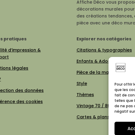
Affiche Déco vous propose
décorations murales pour 
des créations tendances, 
pièce avec une déco mura
os pratiques
Explorer nos catégories
ité d’impression &
Citations & typographies
port
Enfants & Ados
tions légales
Pièce de la maison
V
Style
Pour offrir
que les co
tection des données
Thèmes
fait de co
telles que 
férence des cookies
Vintage 70 / 80
de ne pas 
négatif sur
Cartes & plans de villes
Ac