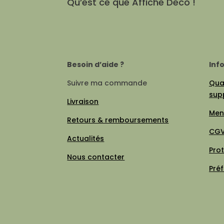
Qu’est ce que Affiche Déco !
Besoin d’aide ?
Inf
Suivre ma commande
Qual
sup
Livraison
Men
Retours & remboursements
CG
Actualités
Pro
Nous contacter
Pré