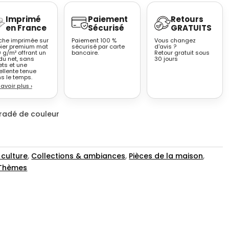
Imprimé
Paiement
Retours
en France
Sécurisé
GRATUITS
iche imprimée sur
Paiement 100 %
Vous changez
ier premium mat
sécurisé par carte
d'avis ?
 g/m² offrant un
bancaire.
Retour gratuit sous
du net, sans
30 jours
ets et une
ellente tenue
s le temps.
savoir plus
›
gradé de couleur
 culture
,
Collections & ambiances
,
Pièces de la maison
,
Thèmes