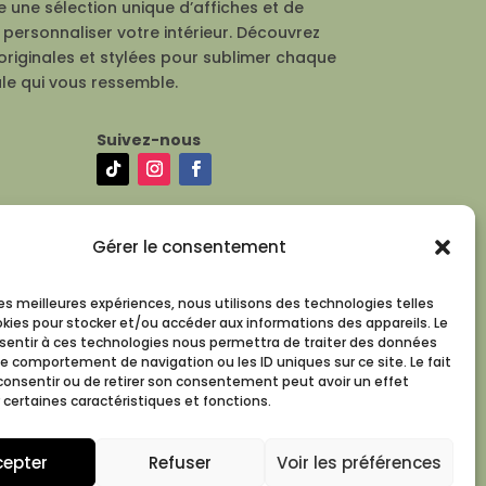
 une sélection unique d’affiches et de
personnaliser votre intérieur. Découvrez
originales et stylées pour sublimer chaque
le qui vous ressemble.
Suivez-nous
Gérer le consentement
 les meilleures expériences, nous utilisons des technologies telles
okies pour stocker et/ou accéder aux informations des appareils. Le
nsentir à ces technologies nous permettra de traiter des données
le comportement de navigation ou les ID uniques sur ce site. Le fait
consentir ou de retirer son consentement peut avoir un effet
 certaines caractéristiques et fonctions.
cepter
Refuser
Voir les préférences