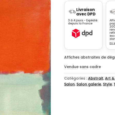
Affiche
Livraison
abstraite
avec DPD
dégradé
3 à 4 jours - Expédié
Aff
Rothko
depuis la France
pap
200
–
ren
Aplats
refl
exc
couleur
dan
En 
expressionniste
n°4
Affiches abstraites de dé
Vendue sans cadre
Catégories :
Abstrait
,
Art &
Salon
,
Salon galerie
,
Style
,