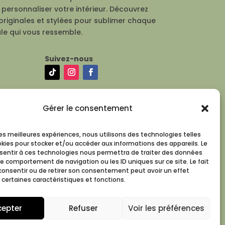
personnaliser votre intérieur. Découvrez
originales et stylées pour sublimer chaque
le qui vous ressemble.
Suivez-nous
Gérer le consentement
 les meilleures expériences, nous utilisons des technologies telles
okies pour stocker et/ou accéder aux informations des appareils. Le
nsentir à ces technologies nous permettra de traiter des données
le comportement de navigation ou les ID uniques sur ce site. Le fait
consentir ou de retirer son consentement peut avoir un effet
 certaines caractéristiques et fonctions.
cepter
Refuser
Voir les préférences