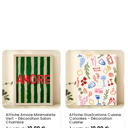
 sur papier premium.
ur une déco unique.
iance joyeuse et décontractée
.
s de design moderne et d’art graphique.
ces
affiches murales cuisine
qui allient
humour, design et
 touche finale parfaite pour un intérieur chaleureux et plein
Affiche Amore Minimaliste
Affiche Illustrations Cuisine
Vert – Décoration Salon
Colorées – Décoration
Chambre
Cuisine