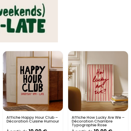
👉
Caractéristiques :
Impression haute qualité
Style pop art et rétro po
Idéal pour créer une
amb
Parfait pour les amateur
Laissez-vous séduire par 
convivialité
. Elles sont la
de caractère.
Vendue sans cadre
Affiche Happy Hour Club –
Affiche How Lucky Are We –
Décoration Cuisine Humour
Décoration Chambre
Typographie Rose