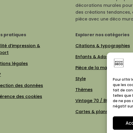
décorations murales pour 
des créations tendances, 
pièce avec une déco mura
os pratiques
Explorer nos catégories
ité d’impression &
Citations & typographies
port
Enfants & Ados
tions légales
Pièce de la maison
V
Style
Pour offrir
que les co
tection des données
Thèmes
fait de co
telles que 
férence des cookies
Vintage 70 / 80
de ne pas 
négatif sur
Cartes & plans de villes
Ac