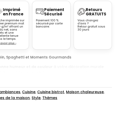
Imprimé
Paiement
Retours
en France
Sécurisé
GRATUITS
iche imprimée sur
Paiement 100 %
Vous changez
ier premium mat
sécurisé par carte
d'avis ?
 g/m² offrant un
bancaire.
Retour gratuit sous
du net, sans
30 jours
ets et une
ellente tenue
s le temps.
savoir plus
›
– Gin, Spaghetti et Moments Gourmands
onne humeur et de couleur
à votre décoration murale
iches cuisine pop art
. Inspirées par l’univers des repas
entre amis, ces affiches mêlent
typographie moderne,
tons vitaminés
pour créer une atmosphère pleine de vie.
 ambiances
,
Cuisine
,
Cuisine bistrot
,
Maison chaleureuse
,
naux
sont parfaits pour habiller les murs d’une cuisine,
ces de la maison
,
Style
,
Thèmes
ême d’un bar à la maison. Chaque visuel évoque un
un dîner partagé, un verre de gin à la main ou une assiette
ans modération.