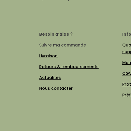
Besoin d’aide ?
Inf
Suivre ma commande
Qual
sup
Livraison
Men
Retours & remboursements
CG
Actualités
Pro
Nous contacter
Pré