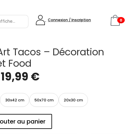
Connexion / Inscription
0
Art Tacos – Décoration
et Food
e
19,99
€
30x42 cm
50x70 cm
20x30 cm
outer au panier