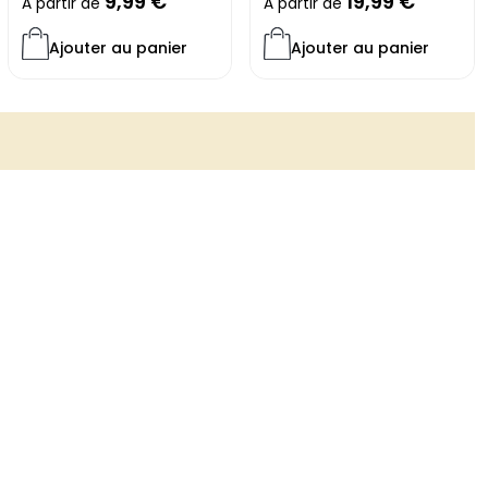
9,99
€
19,99
€
À partir de
À partir de
e décoration intérieure audacieuse, cette affiche murale
Ajouter au panier
Ajouter au panier
 choix durable et décoratif. Elle permet d’affirmer un style,
et de transformer un mur neutre en élément décoratif fort.
ernité, expressivité et convivialité, pour enrichir votre
 une pièce graphique, originale et résolument