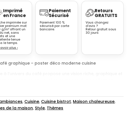
Imprimé
Paiement
Retours
en France
Sécurisé
GRATUITS
iche imprimée sur
Paiement 100 %
Vous changez
ier premium mat
sécurisé par carte
d'avis ?
 g/m² offrant un
bancaire.
Retour gratuit sous
du net, sans
30 jours
ets et une
ellente tenue
s le temps.
savoir plus
›
 café graphique – poster déco moderne cuisine
e à l’univers du café propose une vision riche, graphique et
tion intérieure. Le visuel se compose d’une collection
autour du café, présentées sous forme de vignettes colorées
if met en scène des tasses, des cafetières, des verres ou
nivers café, dans un style graphique affirmé. L’ensemble
 ambiances
,
Cuisine
,
Cuisine bistrot
,
Maison chaleureuse
,
mique, rythmée et visuellement forte, idéale pour donner
ces de la maison
,
Style
,
Thèmes
e par son esthétique moderne aux influences artistiques