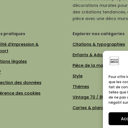
décorations murales pour 
des créations tendances, 
pièce avec une déco mura
os pratiques
Explorer nos catégories
ité d’impression &
Citations & typographies
port
Enfants & Ados
tions légales
Pièce de la maison
V
Style
Pour offrir
que les co
tection des données
Thèmes
fait de co
telles que 
férence des cookies
Vintage 70 / 80
de ne pas 
négatif sur
Cartes & plans de villes
Ac