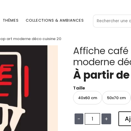
THÈMES
COLLECTIONS & AMBIANCES
pop art moderne déco cuisine 20
Affiche café
moderne déc
À partir d
Taille
40x60 cm
50x70 cm
Aj
−
+
quantité
de