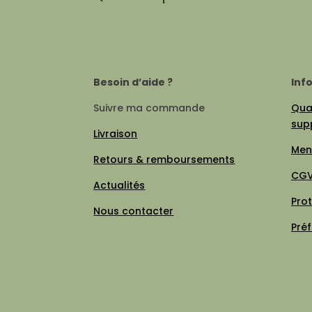
Besoin d’aide ?
Inf
Suivre ma commande
Qual
sup
Livraison
Men
Retours & remboursements
CG
Actualités
Pro
Nous contacter
Pré