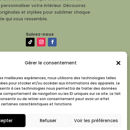
personnaliser votre intérieur. Découvrez
originales et stylées pour sublimer chaque
le qui vous ressemble.
Suivez-nous
Gérer le consentement
 les meilleures expériences, nous utilisons des technologies telles
okies pour stocker et/ou accéder aux informations des appareils. Le
nsentir à ces technologies nous permettra de traiter des données
le comportement de navigation ou les ID uniques sur ce site. Le fait
consentir ou de retirer son consentement peut avoir un effet
 certaines caractéristiques et fonctions.
cepter
Refuser
Voir les préférences