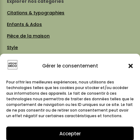
Explorer nos catégories
Citations & typographies
Enfants & Ados
Pièce de la maison
Style
Thèmes
Gérer le consentement
Vintage 70 / 80
Cartes & plans de villes
Pour offrir les meilleures expériences, nous utilisons des
technologies telles que les cookies pour stocker et/ou accéder
aux informations des appareils. Le fait de consentir à ces
technologies nous permettra de traiter des données telles que le
comportement de navigation ou les ID uniques sur ce site. Le fait
Suivez-nous
de ne pas consentir ou de retirer son consentement peut avoir
un effet négatif sur certaines caractéristiques et fonctions.
Accepter