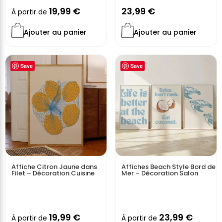
Affiche typographique moderne
et expressive
19,99
€
23,99
€
À partir de
Message positif, universel et inspirant
Ajouter au panier
Ajouter au panier
Style graphique tendance et intemporel
Idéale pour une
décoration murale design et engagée
Parfaite comme
idée cadeau originale
Save
Save
Cette affiche est un choix évident pour créer une
ambiance chaleureuse, transmettre des valeurs positives
et donner du caractère à votre intérieur avec une œuvre
à la fois simple, forte et esthétique.
Vendue sans cadre
Affiche Citron Jaune dans
Affiches Beach Style Bord de
Filet – Décoration Cuisine
Mer – Décoration Salon
19,99
€
23,99
€
À partir de
À partir de