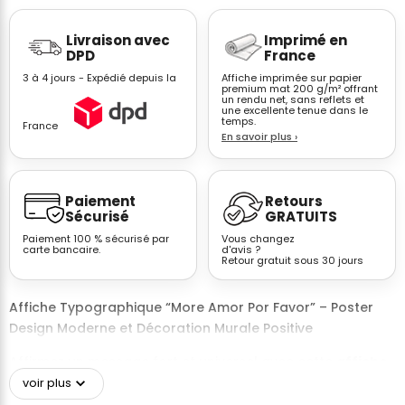
Affiche
Livraison avec
Imprimé en
You
DPD
France
Look
3 à 4 jours - Expédié depuis la
Affiche imprimée sur papier
So
premium mat 200 g/m² offrant
un rendu net, sans reflets et
Good
une excellente tenue dans le
Guest
temps.
France
En savoir plus
›
Check
–
Décoration
Paiement
Retours
Chambre
Sécurisé
GRATUITS
Paiement 100 % sécurisé par
Vous changez
carte bancaire.
d'avis ?
Retour gratuit sous 30 jours
Affiche Typographique “More Amor Por Favor” – Poster
Design Moderne et Décoration Murale Positive
Affirmez un message fort et universel avec cette
affiche
typographique “More Amor Por Favor”
, une création
voir plus
graphique moderne qui célèbre l’amour, la bienveillance