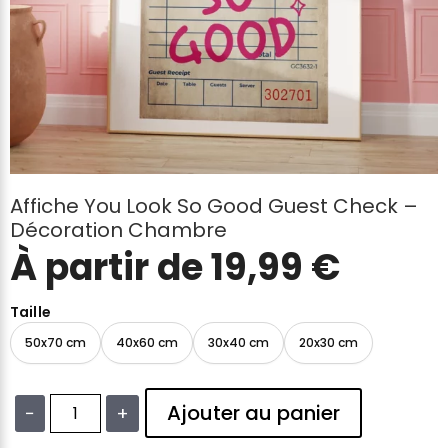
Affiche You Look So Good Guest Check –
Décoration Chambre
À partir de
19,99
€
Taille
50x70 cm
40x60 cm
30x40 cm
20x30 cm
Ajouter au panier
−
+
quantité
de