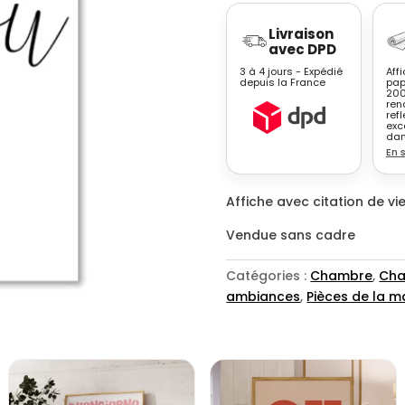
Affiche
Livraison
citation
avec DPD
All
3 à 4 jours - Expédié
Aff
of
depuis la France
pap
200
You
ren
calligraphie
refl
exc
noir
dan
En 
et
blanc
Affiche avec citation de vi
Vendue sans cadre
Catégories :
Chambre
,
Cha
ambiances
,
Pièces de la m