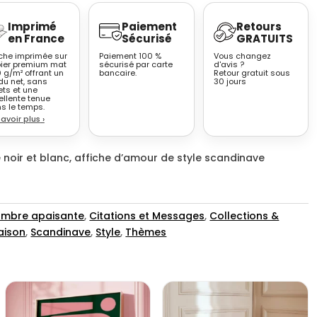
Imprimé
Paiement
Retours
en France
Sécurisé
GRATUITS
iche imprimée sur
Paiement 100 %
Vous changez
ier premium mat
sécurisé par carte
d'avis ?
 g/m² offrant un
bancaire.
Retour gratuit sous
du net, sans
30 jours
ets et une
ellente tenue
s le temps.
savoir plus
›
e noir et blanc, affiche d’amour de style scandinave
mbre apaisante
,
Citations et Messages
,
Collections &
aison
,
Scandinave
,
Style
,
Thèmes