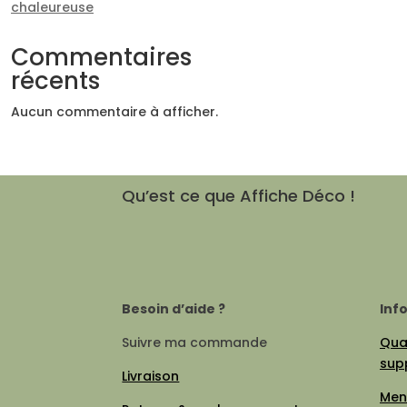
chaleureuse
Commentaires
récents
Aucun commentaire à afficher.
Qu’est ce que Affiche Déco !
Besoin d’aide ?
Inf
Suivre ma commande
Qual
sup
Livraison
Men