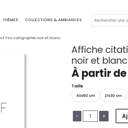
THÈMES
COLLECTIONS & AMBIANCES
 of You calligraphie noir et blanc
Affiche citat
noir et blanc
À partir d
Taille
40x50 cm
21x30 cm
Aj
−
+
quantité
de