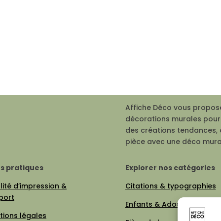
Affiche Déco vous propose
décorations murales pour 
des créations tendances, 
pièce avec une déco mura
os pratiques
Explorer nos catégories
ité d’impression &
Citations & typographies
port
Enfants & Ados
tions légales