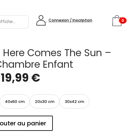
Connexion / Inscription
0
il Here Comes The Sun –
Chambre Enfant
e
19,99
€
40x60 cm
20x30 cm
30x42 cm
outer au panier