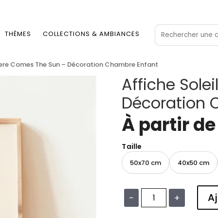
THÈMES
COLLECTIONS & AMBIANCES
 Here Comes The Sun – Décoration Chambre Enfant
Affiche Sole
Décoration 
À partir d
Taille
50x70 cm
40x50 cm
Aj
−
+
quantité
de