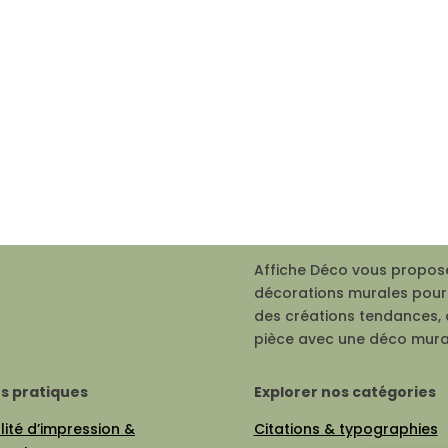
Affiche Déco vous propose
décorations murales pour 
des créations tendances, 
pièce avec une déco mura
os pratiques
Explorer nos catégories
ité d’impression &
Citations & typographies