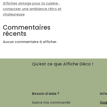
Affiches vintage pour la cuisine :
composer une ambiance rétro et
chaleureuse
Commentaires
récents
Aucun commentaire à afficher.
Qu’est ce que Affiche Déco !
Besoin d’aide ?
Inf
Suivre ma commande
Qual