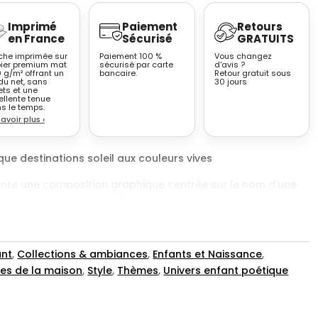
Imprimé
Paiement
Retours
en France
Sécurisé
GRATUITS
iche imprimée sur
Paiement 100 %
Vous changez
ier premium mat
sécurisé par carte
d'avis ?
 g/m² offrant un
bancaire.
Retour gratuit sous
du net, sans
30 jours
ets et une
ellente tenue
s le temps.
savoir plus
›
ue destinations soleil aux couleurs vives
ente une composition graphique centrée sur le nom d’une
es majuscules larges et lisibles. Le texte principal occupe la
ale du visuel, complété par une mention secondaire
gion. Un symbole stylisé accompagne le nom, placé au
l rayonnant, forme végétale, œil graphique ou motif abstrait.
nt
,
Collections & ambiances
,
Enfants et Naissance
,
ond uni aux couleurs franches, sans dégradé ni texture
ces de la maison
,
Style
,
Thèmes
,
Univers enfant poétique
 est frontale, structurée et immédiatement
d’une affiche design typographique associée à un
tifiable.