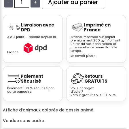
Ajouter au panier
−
+
quantité
de
Affiche
Livraison avec
Imprimé en
citation
DPD
France
Love
3 à 4 jours - Expédié depuis la
Affiche imprimée sur papier
What
premium mat 200 g/m² offrant
un rendu net, sans reflets et
You
une excellente tenue dans le
Do
temps.
France
En savoir plus
›
chambre
enfant
déco
Paiement
Retours
Sécurisé
GRATUITS
Paiement 100 % sécurisé par
Vous changez
carte bancaire.
d'avis ?
Retour gratuit sous 30 jours
Affiche d’animaux colorés de dessin animé
Vendue sans cadre