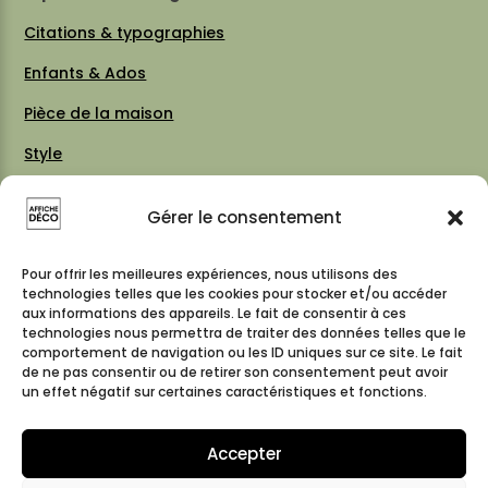
Citations & typographies
Enfants & Ados
Pièce de la maison
Style
Thèmes
Gérer le consentement
Vintage 70 / 80
Cartes & plans de villes
Pour offrir les meilleures expériences, nous utilisons des
technologies telles que les cookies pour stocker et/ou accéder
aux informations des appareils. Le fait de consentir à ces
technologies nous permettra de traiter des données telles que le
comportement de navigation ou les ID uniques sur ce site. Le fait
Suivez-nous
de ne pas consentir ou de retirer son consentement peut avoir
un effet négatif sur certaines caractéristiques et fonctions.
Accepter
© 2026 affiche-deco – Tous droits réservés – Réalisé