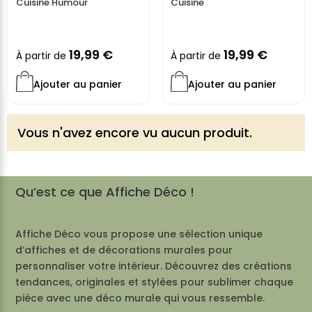
Cuisine Humour
Cuisine
19,99
€
19,99
€
À partir de
À partir de
Ajouter au panier
Ajouter au panier
Vous n'avez encore vu aucun produit.
Qu’est ce que Affiche Déco !
Affiche Déco vous propose une sélection unique
d’affiches et de décorations murales pour
personnaliser votre intérieur. Découvrez des créations
tendances, originales et stylées pour sublimer chaque
pièce avec une déco murale qui vous ressemble.