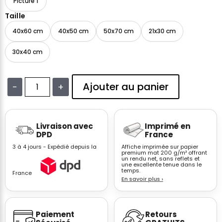
Picture 1
Taille
40x60 cm
40x50 cm
50x70 cm
21x30 cm
30x40 cm
Ajouter au panier
−
+
quantité
de
Affiche
Livraison avec
Imprimé en
Surf
DPD
France
Biarritz
3 à 4 jours - Expédié depuis la
Affiche imprimée sur papier
Noir
premium mat 200 g/m² offrant
un rendu net, sans reflets et
Blanc
une excellente tenue dans le
–
temps.
France
En savoir plus
›
Décoration
Salon
Sport
Paiement
Retours