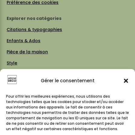
Préférence des cookies
Explorer nos catégories
Citations & typographies
Enfants & Ados
Pièce de la maison
Style
Thèmes
Gérer le consentement
Vintage 70 / 80
Cartes & plans de villes
Pour offrir les meilleures expériences, nous utilisons des
technologies telles que les cookies pour stocker et/ou accéder
aux informations des appareils. Le fait de consentir à ces
technologies nous permettra de traiter des données telles que le
comportement de navigation ou les ID uniques sur ce site. Le fait
Suivez-nous
de ne pas consentir ou de retirer son consentement peut avoir
un effet négatif sur certaines caractéristiques et fonctions.