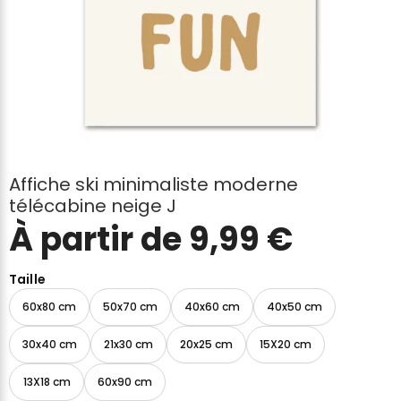
Affiche ski minimaliste moderne
télécabine neige J
À partir de
9,99
€
Taille
60x80 cm
50x70 cm
40x60 cm
40x50 cm
30x40 cm
21x30 cm
20x25 cm
15X20 cm
13X18 cm
60x90 cm