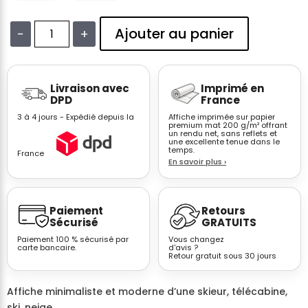
Ajouter au panier
−
+
quantité
de
Affiche
Livraison avec
Imprimé en
ski
DPD
France
minimaliste
3 à 4 jours - Expédié depuis la
Affiche imprimée sur papier
moderne
premium mat 200 g/m² offrant
un rendu net, sans reflets et
télécabine
une excellente tenue dans le
neige
temps.
France
En savoir plus
›
J
Paiement
Retours
Sécurisé
GRATUITS
Paiement 100 % sécurisé par
Vous changez
carte bancaire.
d'avis ?
Retour gratuit sous 30 jours
Affiche minimaliste et moderne d’une skieur, télécabine,
ski, neige