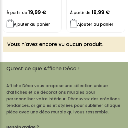
19,99
€
19,99
€
À partir de
À partir de
Ajouter au panier
Ajouter au panier
Vous n'avez encore vu aucun produit.
Qu’est ce que Affiche Déco !
Affiche Déco vous propose une sélection unique
d’affiches et de décorations murales pour
personnaliser votre intérieur. Découvrez des créations
tendances, originales et stylées pour sublimer chaque
pièce avec une déco murale qui vous ressemble.
Besoin d’aide ?