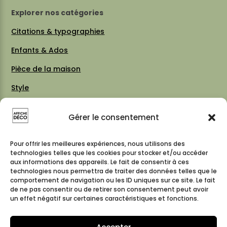
Explorer nos catégories
Citations & typographies
Enfants & Ados
Pièce de la maison
Style
Thèmes
Gérer le consentement
Vintage 70 / 80
Cartes & plans de villes
Pour offrir les meilleures expériences, nous utilisons des
technologies telles que les cookies pour stocker et/ou accéder
aux informations des appareils. Le fait de consentir à ces
technologies nous permettra de traiter des données telles que le
comportement de navigation ou les ID uniques sur ce site. Le fait
Suivez-nous
de ne pas consentir ou de retirer son consentement peut avoir
un effet négatif sur certaines caractéristiques et fonctions.