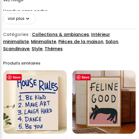
Vendue sans cadre
voir plus
Catégories :
Collections & ambiances
,
Intérieur
minimaliste
,
Minimaliste
,
Pièces de la maison
,
Salon
,
Scandinave
,
Style
,
Thèmes
Produits similaires
Save
Save