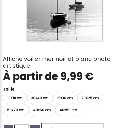
Affiche voilier mer noir et blanc photo
artistique
À partir de
9,99
€
Taille
13X18 cm
30x40 cm
21x30 cm
20X25 cm
50x70 cm
40x60 cm
40x50 cm