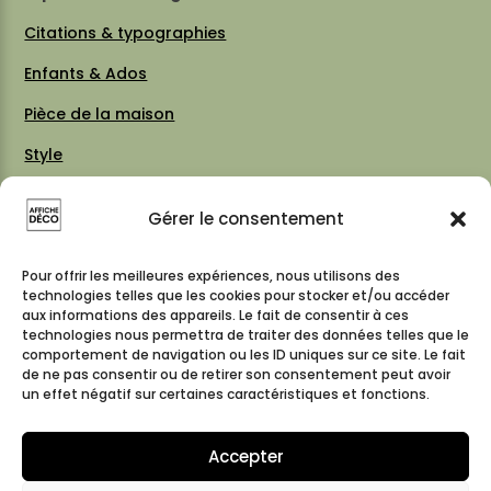
Citations & typographies
Enfants & Ados
Pièce de la maison
Style
Thèmes
Gérer le consentement
Vintage 70 / 80
Cartes & plans de villes
Pour offrir les meilleures expériences, nous utilisons des
technologies telles que les cookies pour stocker et/ou accéder
aux informations des appareils. Le fait de consentir à ces
technologies nous permettra de traiter des données telles que le
comportement de navigation ou les ID uniques sur ce site. Le fait
Suivez-nous
de ne pas consentir ou de retirer son consentement peut avoir
un effet négatif sur certaines caractéristiques et fonctions.
Accepter
© 2026 affiche-deco – Tous droits réservés – Réalisé