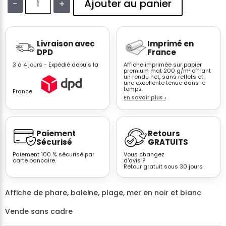
Ajouter au panier
−
+
quantité
de
Affiche
Livraison avec
Imprimé en
voilier
DPD
France
mer
3 à 4 jours - Expédié depuis la
Affiche imprimée sur papier
noir
premium mat 200 g/m² offrant
un rendu net, sans reflets et
et
une excellente tenue dans le
blanc
temps.
France
En savoir plus
›
photo
artistique
Paiement
Retours
Sécurisé
GRATUITS
Paiement 100 % sécurisé par
Vous changez
carte bancaire.
d'avis ?
Retour gratuit sous 30 jours
Affiche de phare, baleine, plage, mer en noir et blanc
Vende sans cadre