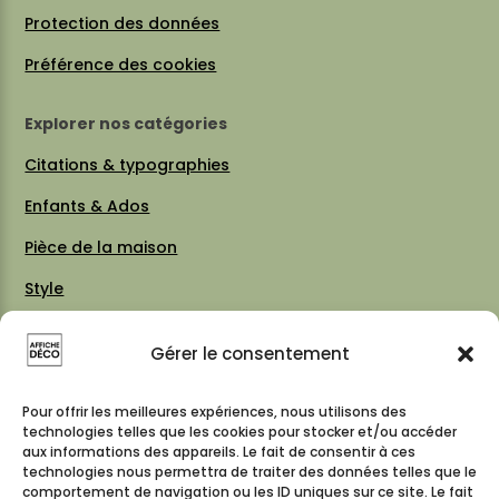
Protection des données
Préférence des cookies
Explorer nos catégories
Citations & typographies
Enfants & Ados
Pièce de la maison
Style
Thèmes
Gérer le consentement
Vintage 70 / 80
Cartes & plans de villes
Pour offrir les meilleures expériences, nous utilisons des
technologies telles que les cookies pour stocker et/ou accéder
aux informations des appareils. Le fait de consentir à ces
technologies nous permettra de traiter des données telles que le
comportement de navigation ou les ID uniques sur ce site. Le fait