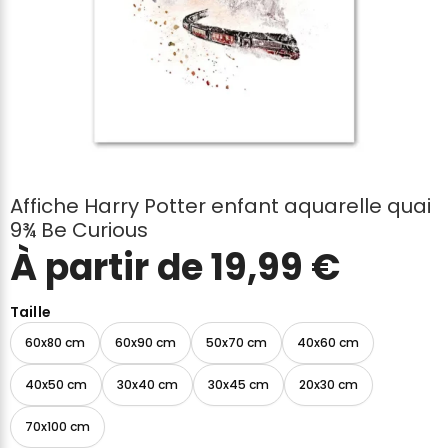
Affiche Harry Potter enfant aquarelle quai
9¾ Be Curious
À partir de
19,99
€
Taille
60x80 cm
60x90 cm
50x70 cm
40x60 cm
40x50 cm
30x40 cm
30x45 cm
20x30 cm
70x100 cm