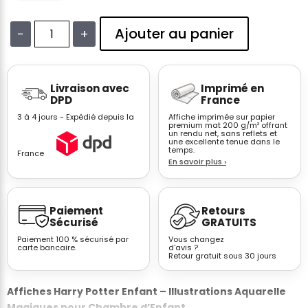
Ajouter au panier
−
+
quantité
de
Affiche
Livraison avec
Imprimé en
Harry
DPD
France
Potter
3 à 4 jours - Expédié depuis la
Affiche imprimée sur papier
enfant
premium mat 200 g/m² offrant
un rendu net, sans reflets et
aquarelle
une excellente tenue dans le
quai
temps.
France
En savoir plus
›
9¾
Be
Curious
Paiement
Retours
Sécurisé
GRATUITS
Paiement 100 % sécurisé par
Vous changez
carte bancaire.
d'avis ?
Retour gratuit sous 30 jours
Affiches Harry Potter Enfant – Illustrations Aquarelle
Magiques pour Chambre d’Enfant