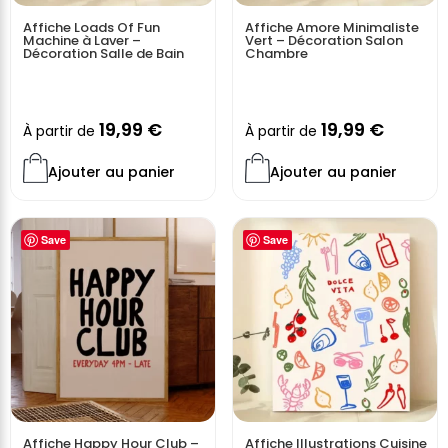
Parfaites pour une chambre d’enfant ou un espace
Affiche Loads Of Fun
Affiche Amore Minimaliste
Machine à Laver –
Vert – Décoration Salon
lecture
Décoration Salle de Bain
Chambre
Qualité d’impression premium avec détails soignés
Thèmes iconiques de l’univers magique, adaptés aux
plus jeunes
19,99
€
19,99
€
À partir de
À partir de
Idée cadeau idéale pour les fans de Harry Potter et de
Ajouter au panier
Ajouter au panier
décoration
Transformez la chambre de votre enfant en un univers
Save
Save
enchanté où l’aventure commence à chaque regard.
Vendue sans cadre
Affiche Happy Hour Club –
Affiche Illustrations Cuisine