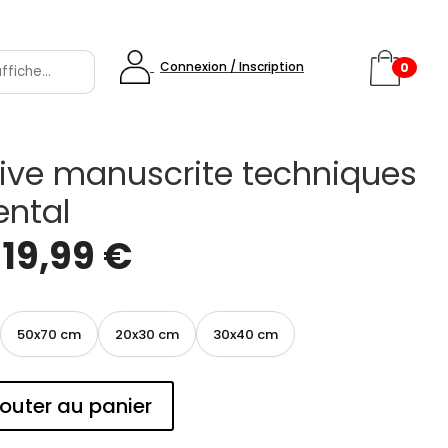
Connexion / Inscription
0
tive manuscrite techniques
ental
e
19,99
€
50x70 cm
20x30 cm
30x40 cm
outer au panier