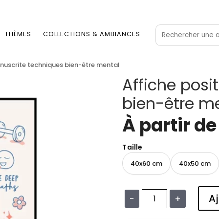
THÈMES
COLLECTIONS & AMBIANCES
anuscrite techniques bien-être mental
Affiche posi
bien-être m
À partir d
Taille
40x60 cm
40x50 cm
Aj
−
+
quantité
de