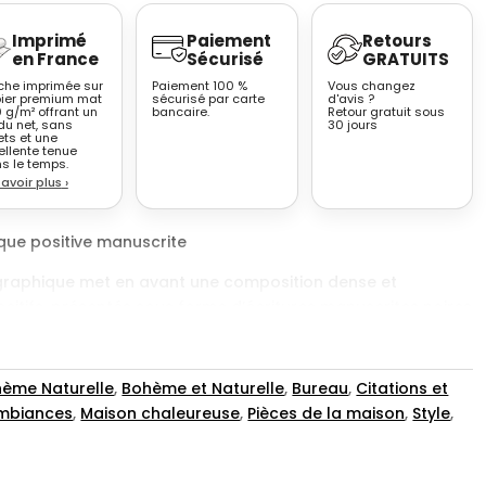
Imprimé
Paiement
Retours
en France
Sécurisé
GRATUITS
iche imprimée sur
Paiement 100 %
Vous changez
ier premium mat
sécurisé par carte
d'avis ?
 g/m² offrant un
bancaire.
Retour gratuit sous
du net, sans
30 jours
ets et une
ellente tenue
s le temps.
savoir plus
›
que positive manuscrite
graphique met en avant une composition dense et
itifs, présentés sous forme d’écritures manuscrites noires
. Le visuel adopte une mise en page structurée en blocs de
des pointillés et des espaces réguliers, créant un rythme
à lire. Les mots sont tracés avec une typographie
ème Naturelle
,
Bohème et Naturelle
,
Bureau
,
Citations et
 évoquant l’écriture à la main, ce qui confère à l’ensemble
ambiances
,
Maison chaleureuse
,
Pièces de la maison
,
Style
,
 et chaleureuse.
r la simplicité et la lisibilité. Le contraste marqué entre le