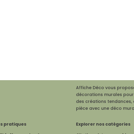
Affiche Déco vous propose
décorations murales pour 
des créations tendances, 
pièce avec une déco mura
os pratiques
Explorer nos catégories