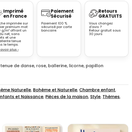
Imprimé
Paiement
Retours
en France
Sécurisé
GRATUITS
iche imprimée sur
Paiement 100 %
Vous changez
ier premium mat
sécurisé par carte
d'avis ?
 g/m² offrant un
bancaire.
Retour gratuit sous
du net, sans
30 jours
ets et une
ellente tenue
s le temps.
savoir plus
›
n tenue de danse, rose, ballerine, licorne, papillon
ème Naturelle
,
Bohème et Naturelle
,
Chambre enfant
,
Enfants et Naissance
,
Pièces de la maison
,
Style
,
Thèmes
,