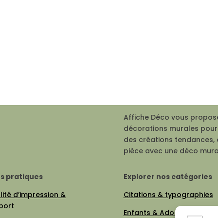
Affiche Déco vous propose
décorations murales pour 
des créations tendances, 
pièce avec une déco mura
os pratiques
Explorer nos catégories
ité d’impression &
Citations & typographies
port
Enfants & Ados