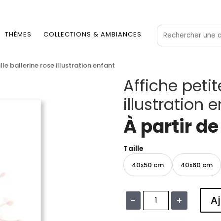
THÈMES
COLLECTIONS & AMBIANCES
ille ballerine rose illustration enfant
Affiche petite
illustration 
À partir d
Taille
40x50 cm
40x60 cm
Aj
−
+
quantité
de