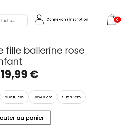
Connexion / Inscription
0
 fille ballerine rose
enfant
e
19,99
€
20x30 cm
30x40 cm
50x70 cm
outer au panier