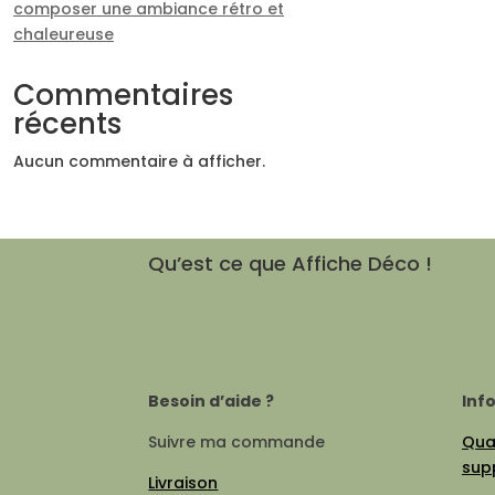
composer une ambiance rétro et
chaleureuse
Commentaires
récents
Aucun commentaire à afficher.
Qu’est ce que Affiche Déco !
Besoin d’aide ?
Inf
Suivre ma commande
Qual
sup
Livraison