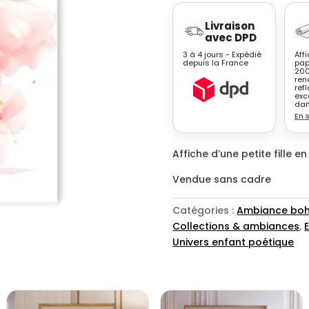
Affiche
Livraison
petite
avec DPD
fille
3 à 4 jours - Expédié
Aff
ballerine
depuis la France
pap
200
rose
ren
illustration
refl
exc
enfant
dan
En 
Affiche d’une petite fille e
Vendue sans cadre
Catégories :
Ambiance boh
Collections & ambiances
,
Univers enfant poétique