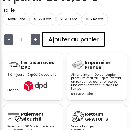
Taille
40x60 cm
50x70 cm
20x30 cm
30x42 cm
Ajouter au panier
−
+
quantité
de
Affiche
Livraison avec
Imprimé en
dauphin
DPD
France
aquarelle
3 à 4 jours - Expédié depuis la
Affiche imprimée sur papier
bleu
premium mat 200 g/m² offrant
un rendu net, sans reflets et
animaux
une excellente tenue dans le
marins
temps.
France
En savoir plus
›
décoration
murale
Paiement
Retours
Sécurisé
GRATUITS
Paiement 100 % sécurisé par
Vous changez
carte bancaire.
d'avis ?