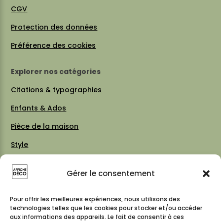
CGV
Protection des données
Préférence des cookies
Explorer nos catégories
Citations & typographies
Enfants & Ados
Pièce de la maison
Style
Thèmes
Gérer le consentement
Vintage 70 / 80
Cartes & plans de villes
Pour offrir les meilleures expériences, nous utilisons des
technologies telles que les cookies pour stocker et/ou accéder
aux informations des appareils. Le fait de consentir à ces