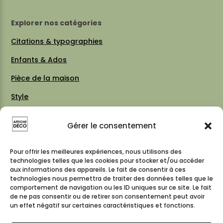
Explorer nos catégories
Citations & typographies
Enfants & Ados
Pièce de la maison
Style
Thèmes
Gérer le consentement
Vintage 70 / 80
Cartes & plans de villes
Pour offrir les meilleures expériences, nous utilisons des
technologies telles que les cookies pour stocker et/ou accéder
aux informations des appareils. Le fait de consentir à ces
technologies nous permettra de traiter des données telles que le
comportement de navigation ou les ID uniques sur ce site. Le fait
Suivez-nous
de ne pas consentir ou de retirer son consentement peut avoir
un effet négatif sur certaines caractéristiques et fonctions.