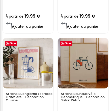
photographie artistique qu’aux passionnés de nature.
Idéal pour :
19,99
€
19,99
€
À partir de
À partir de
Un intérieur moderne ou scandinave
Créer un mur décoratif fort en émotions
Ajouter au panier
Ajouter au panier
Ajouter une ambiance zen, naturelle et graphique
Offrir un cadeau élégant et intemporel
Save
Save
Apportez profondeur, caractère et modernité à votre
décoration grâce à ce triptyque
Cerf & Forêt
.
Vendue sans cadre
Affiche Buongiorno Espresso
Affiche Bauhaus Vélo
Cafétière – Décoration
Géométrique – Décoration
Cuisine
Salon Rétro