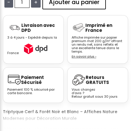
Ajouter au panier
−
+
quantité
de
Affiche
Livraison avec
Imprimé en
triptyque
DPD
France
cerf
3 à 4 jours - Expédié depuis la
Affiche imprimée sur papier
forêt
premium mat 200 g/m² offrant
un rendu net, sans reflets et
–
une excellente tenue dans le
Cimes
temps.
France
En savoir plus
›
d'arbres
vues
du
Paiement
Retours
bas
Sécurisé
GRATUITS
noir
Paiement 100 % sécurisé par
Vous changez
blanc
carte bancaire.
d'avis ?
Retour gratuit sous 30 jours
n°1
Triptyque Cerf & Forêt Noir et Blanc – Affiches Nature
Modernes pour Décoration Murale
Offrez une touche élégante et contemporaine à votre